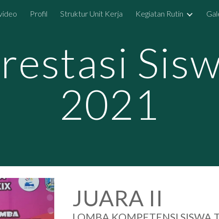
video
Profil
Struktur Unit Kerja
Kegiatan Rutin
Gal
ip to main content
Skip to navigat
restasi Sis
2021
JUARA II
LOMBA KOMPETENSI SISWA 